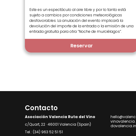
Este es un espectáculo al aire libre y por lo tanto está
sujeto a cambios por condiciones meteorológicas
desfavorables. La anulación del evento implicará la
devolución del importe de la entrada o la emisión de una
entrada gratuita para otra “Noche de murciélagos”.
Reservar
Contacto
Asociación Valencia Ruta del Vino
hello@valenc
vinovalencia
c/Quart, 22 · 46001 Valencia (Spain)
dovalencia.i
Tel.: (34) 963 52 51 51