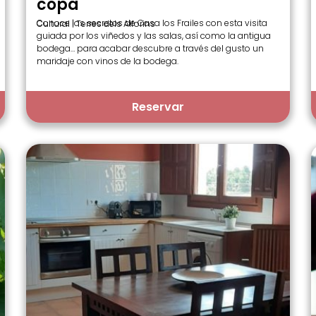
copa
Conoce los secretos de Casa los Frailes con esta visita
Cultural | Terres dels Alforins
guiada por los viñedos y las salas, así como la antigua
bodega… para acabar descubre a través del gusto un
maridaje con vinos de la bodega.
Reservar