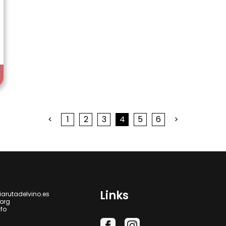
<
1
2
3
4
5
6
>
Links
iarutadelvino.es
.org
nfo