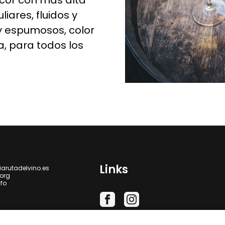
icor con más alta
iares, fluidos y
ay espumosos, color
a, para todos los
Links
iarutadelvino.es
.org
nfo