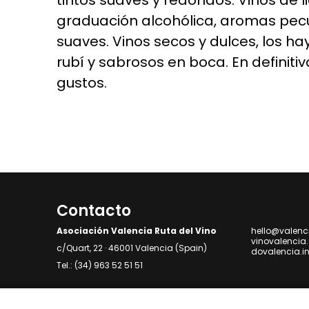
tintos suaves y redondos. Vinos de l
graduación alcohólica, aromas pecul
suaves. Vinos secos y dulces, los h
rubí y sabrosos en boca. En definitiv
gustos.
Contacto
Asociación Valencia Ruta del Vino
hello@valenc
vinovalencia
c/Quart, 22 · 46001 Valencia (Spain)
dovalencia.i
Tel.: (34) 963 52 51 51