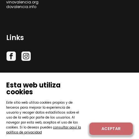
vinovalencia.org
dovalencia.info
Links
Esta web utiliza
cookies
Este sitio web utiliza cookies propias y de
terceros para mejorar la experiencia de
Consejo Regulador de la Denominación de Origen
usuario y recoger datos estadísticos sobre el
Protegida Valencia © 2026.
uso de la web por parte de los usuarios. Al
navegar por esta web, aceptas el uso de las
cookies. Si lo deseas puedes
consultar aquí la
ACEPTAR
política de privacidad
DISEÑO WEB
: INTEGRAL COMUNICACIÓN