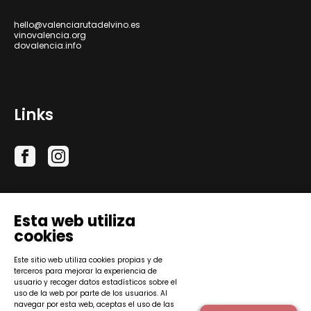
hello@valenciarutadelvino.es
vinovalencia.org
dovalencia.info
Links
Esta web utiliza
cookies
Este sitio web utiliza cookies propias y de
terceros para mejorar la experiencia de
Consejo Regulador de la Denominación de Origen
usuario y recoger datos estadísticos sobre el
Protegida Valencia © 2026.
uso de la web por parte de los usuarios. Al
navegar por esta web, aceptas el uso de las