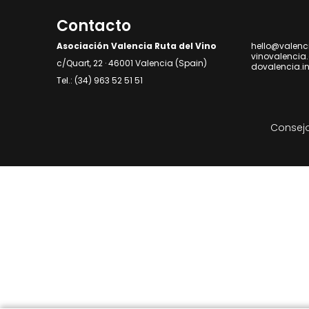
Contacto
Asociación Valencia Ruta del Vino
hello@valenc
vinovalencia
c/Quart, 22 · 46001 Valencia (Spain)
dovalencia.i
Tel.: (34) 963 52 51 51
Consejo