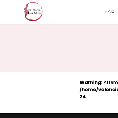
INICIO
Warning
: Attem
/home/valenci
24