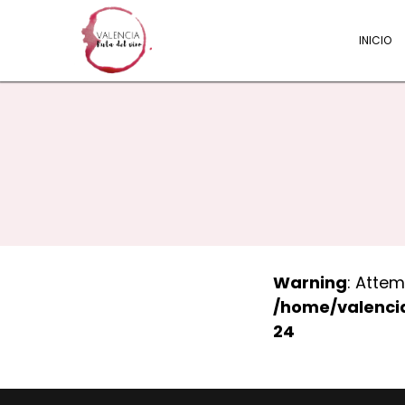
INICIO
Warning
: Attem
/home/valenci
24