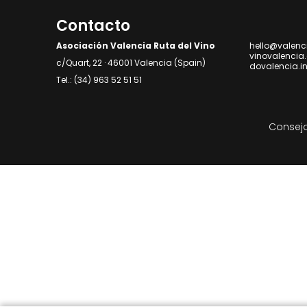
Contacto
Asociación Valencia Ruta del Vino
hello@valenc
vinovalencia
c/Quart, 22 · 46001 Valencia (Spain)
dovalencia.i
Tel.: (34) 963 52 51 51
Consejo