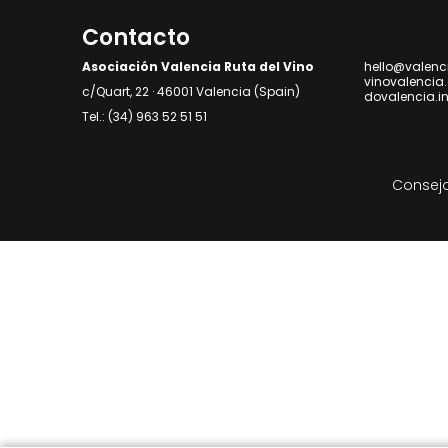
Contacto
Asociación Valencia Ruta del Vino
hello@valenc
vinovalencia
c/Quart, 22 · 46001 Valencia (Spain)
dovalencia.i
Tel.: (34) 963 52 51 51
Consejo