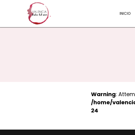
INICIO
Warning
: Attem
/home/valenci
24